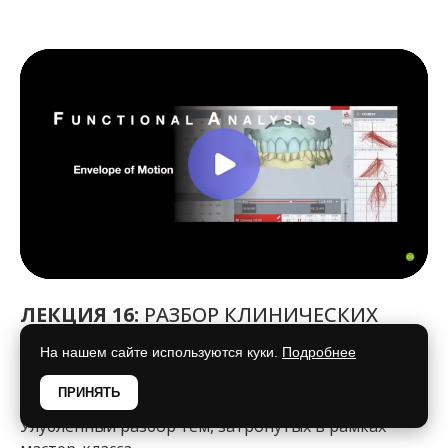
ЛЕКЦИЯ 16:
РАЗБОР КЛИНИЧЕСКИХ
СЛУЧАЕВ И ОТВЕТЫ НА ЧАСТЫЕ
На нашем сайте используются куки.
Подробнее
ВОПРОСЫ. ЧАСТЬ 2 (52 МИН)
ПРИНЯТЬ
Улублённый разбор тем, затронутых в рамках