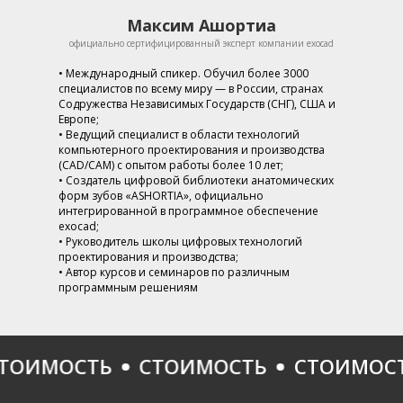
Максим Ашортиа
официально сертифицированный эксперт компании exocad
• Международный спикер. Обучил более 3000
специалистов по всему миру — в России, странах
Содружества Независимых Государств (СНГ), США и
Европе;
• Ведущий специалист в области технологий
компьютерного проектирования и производства
(CAD/CAM) с опытом работы более 10 лет;
• Создатель цифровой библиотеки анатомических
форм зубов «ASHORTIA», официально
интегрированной в программное обеспечение
exocad;
• Руководитель школы цифровых технологий
проектирования и производства;
• Автор курсов и семинаров по различным
программным решениям
ИМОСТЬ
СТОИМОСТЬ
СТОИМОСТЬ