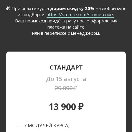
🎁 При оплате курса
дарим скидку 20%
на любой курс
из подборки:
https://stom-e.com/stome-cours
Ваш промокод придёт сразу после оформления
платежа на сайте
или в переписке с менеджером.
СТАНДАРТ
До 15 августа
29 000
₽
13 900 ₽
— 7 МОДУЛЕЙ КУРСА;