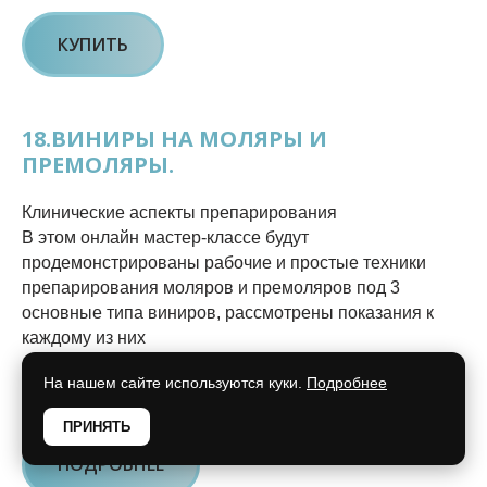
КУПИТЬ
18.ВИНИРЫ НА МОЛЯРЫ И
ПРЕМОЛЯРЫ.
Клинические аспекты препарирования
В этом онлайн мастер-классе будут
продемонстрированы рабочие и простые техники
препарирования моляров и премоляров под 3
основные типа виниров, рассмотрены показания к
каждому из них
На нашем сайте используются куки.
Подробнее
Продолжительность: 2 часа 3 минуты
ПРИНЯТЬ
ПОДРОБНЕЕ