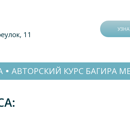
УЗНА
еулок, 11
ИЙ КУРС БАГИРА МЕХТИЕВА
А
СА: