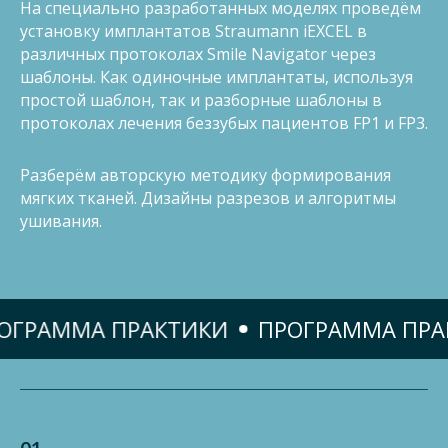
На специально разработанных моделях проведём
установку имплантатов Straumann iEXCEL в
различных протоколах Smile Navigator через
шаблоны. Как одиночные имплантаты, используя
простой шаблон, так и разборные шаблоны в
протоколах лечения беззубых пациентов FP1 и FP3.
Разберём авторскую методику формирования
мягких тканей. Дизайны разрезов и алгоритмы
ушивания.
АММА ПРАКТИКИ
ПРОГРАММА ПРАКТИ