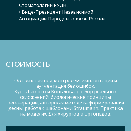
Стоматологии РУДН.
• Вице-Президент Независимой
Ассоциации Пародонтологов России.
СТОИМОСТЬ
Осложнения под контролем: имплантация и
аугментация без ошибок.
Курс Лысенко и Копылова: разбор реальных
осложнений, биологические принципы
регенерации, авторская методика формирования
десны, работа с шаблонами Straumann. Практика
на моделях. Для хирургов и ортопедов.