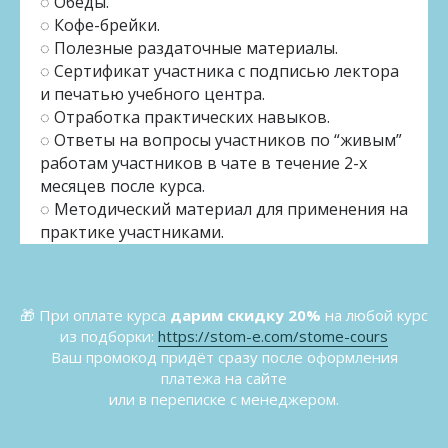
◌ Обеды.
◌ Кофе-брейки.
◌ Полезные раздаточные материалы.
◌ Сертификат участника с подписью лектора
и печатью учебного центра.
◌
Отработка практических навыков.
◌ Ответы на вопросы участников по “живым”
работам участников в чате в течение 2-х
месяцев после курса.
◌ Методический материал для применения на
практике участниками.
🎁 При оплате курса
дарим скидку 20%
на любой курс
из подборки:
https://stom-e.com/stome-cours
Ваш промокод придёт сразу после оформления
платежа на сайте
или в переписке с менеджером.