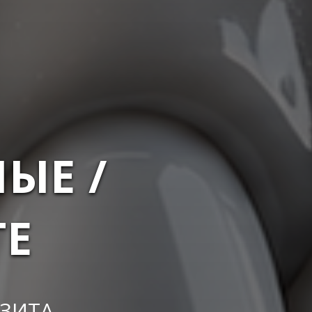
ЫЕ /
TE
ЗИТА