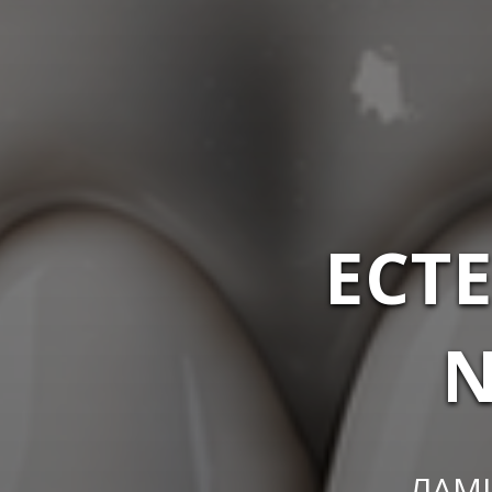
ЕСТ
N
ЛАМ