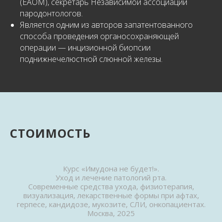
(EAOM), секретарь Независимой ассоциации
пародонтологов.
Является одним из авторов запатентованного
способа проведения органосохраняющей
операции — инцизионной биопсии
поднижнечелюстной слюнной железы.
СТОИМОСТЬ
Курс «Имудона не будет!».
Уход и лечение патологий рта.
Современные средства ухода, физиотерапия,
визуализация, лекарственные формы при афтах,
герпесе, кандидозе, мукозите, СЛИ, онкопациентах.
Москва, 2025