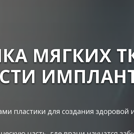
КА МЯГКИХ Т
СТИ ИМПЛАН
ами пластики для создания здоровой
ескую часть, где врачи научатся заби