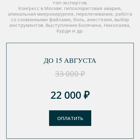
топ-экспертов.
Конгресс в Москве: гипохлоритовая авария,
апикальная микрохирургия, перелечивание, работа
со сломанными файлами, боль, анестезия, выбор
инструментов. Выступления Болячина, Николаева,
Курди и др.
ДО 15 АВГУСТА
33 000 ₽
22 000 ₽
ОПЛАТИТЬ