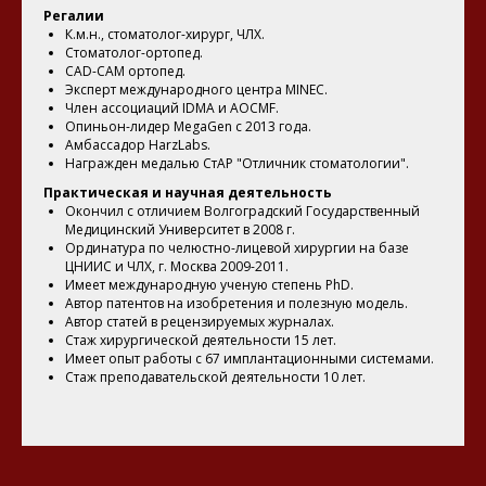
Регалии
К.м.н., стоматолог-хирург, ЧЛХ.
Стоматолог-ортопед.
CAD-CAM ортопед.
Эксперт международного центра MINEC.
Член ассоциаций IDMA и AOCMF.
Опиньон-лидер MegaGen с 2013 года.
Амбассадор HarzLabs.
Награжден медалью СтАР "Отличник стоматологии".
Практическая и научная деятельность
Окончил с отличием Волгоградский Государственный
Медицинский Университет в 2008 г.
Ординатура по челюстно-лицевой хирургии на базе
ЦНИИС и ЧЛХ, г. Москва 2009-2011.
Имеет международную ученую степень PhD.
Автор патентов на изобретения и полезную модель.
Автор статей в рецензируемых журналах.
Стаж хирургической деятельности 15 лет.
Имеет опыт работы с 67 имплантационными системами.
Стаж преподавательской деятельности 10 лет.